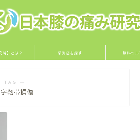
究所】とは？
系列店を探す
無料セル
 TAG ―
十字靭帯損傷