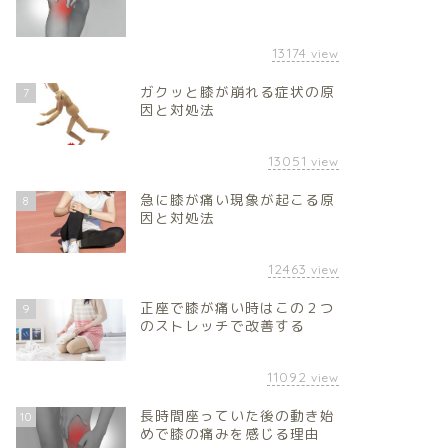
13174
view
ガクッと膝が崩れる症状の原
7
因と対処法
13051
view
急に膝が痛い現象が起こる原
8
因と対処法
12463
view
正座で膝が痛い時はこの２つ
9
のストレッチで改善する
11092
view
長時間座っていた後の動き始
10
めで膝の痛みを感じる理由