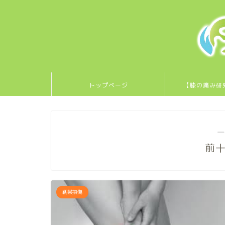
トップページ
【膝の痛み研
―
前
靭帯損傷