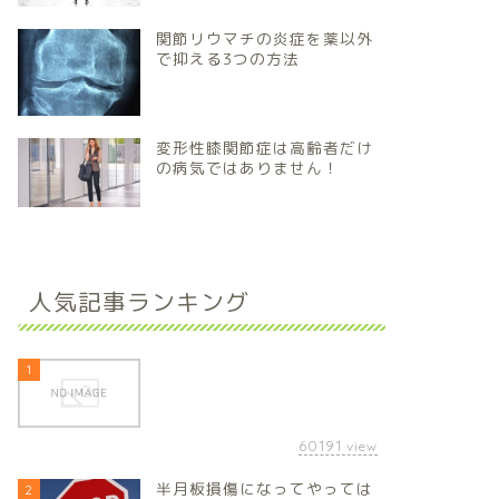
関節リウマチの炎症を薬以外
で抑える3つの方法
変形性膝関節症は高齢者だけ
の病気ではありません！
人気記事ランキング
1
60191
view
半月板損傷になってやっては
2