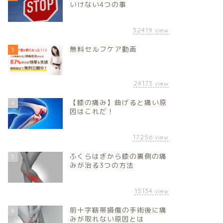
いけない4つの事
32419
view
無料セルフケア動画
3
24173
view
【膝の痛み】曲げると痛い原
4
因はこれだ！
17256
view
ふくらはぎから膝の裏側の痛
5
みが治る3つの方法
15134
view
前十字靭帯損傷の手術後に痛
6
みが取れない原因とは