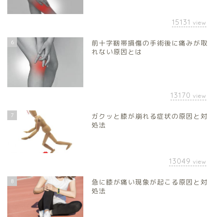
15131
view
6
前十字靭帯損傷の手術後に痛みが取
れない原因とは
13170
view
7
ガクッと膝が崩れる症状の原因と対
処法
13049
view
8
急に膝が痛い現象が起こる原因と対
処法