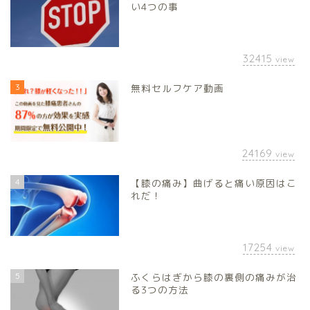
い4つの事
32415
view
3
無料セルフケア動画
24169
view
4
【膝の痛み】曲げると痛い原因はこ
れだ！
17254
view
5
ふくらはぎから膝の裏側の痛みが治
る3つの方法