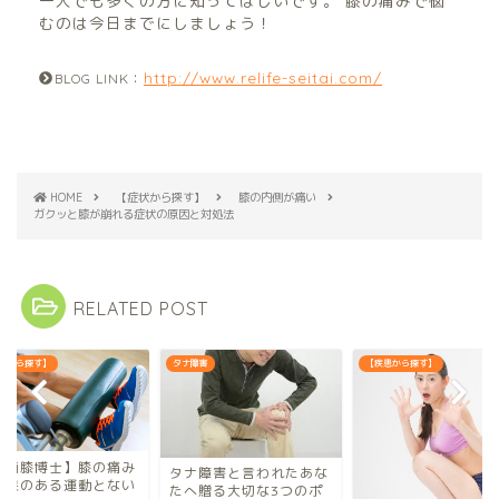
一人でも多くの方に知ってほしいです。 膝の痛みで悩
むのは今日までにしましょう！
http://www.relife-seitai.com/
BLOG LINK：
HOME
【症状から探す】
膝の内側が痛い
ガクッと膝が崩れる症状の原因と対処法
RELATED POST
患から探す】
タナ障害
【疾患から探す】
箕面膝博士】膝の痛み
タナ障害と言われたあな
効果のある運動とない
たへ贈る大切な3つのポ