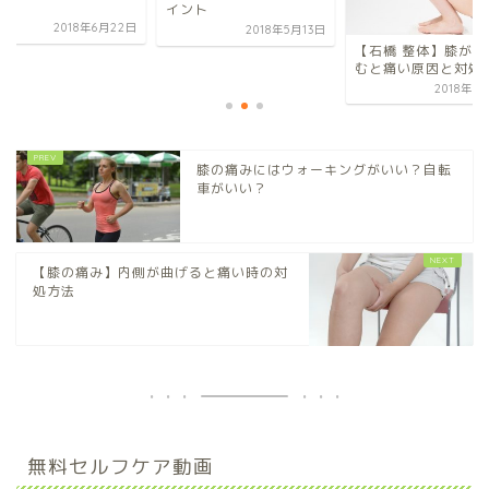
動
イント
2018年6月22日
2018年5月13日
【石橋 整体】膝がし
むと痛い原因と対処
2018年6
膝の痛みにはウォーキングがいい？自転
車がいい？
【膝の痛み】内側が曲げると痛い時の対
処方法
無料セルフケア動画