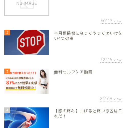
60117
view
2
半月板損傷になってやってはいけな
い4つの事
32415
view
3
無料セルフケア動画
24169
view
4
【膝の痛み】曲げると痛い原因はこ
れだ！