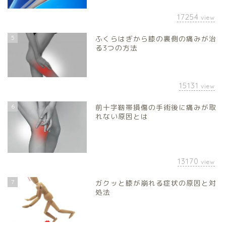
17254
view
5
ふくらはぎから膝の裏側の痛みが治
る3つの方法
15131
view
6
前十字靭帯損傷の手術後に痛みが取
れない原因とは
13170
view
7
ガクッと膝が崩れる症状の原因と対
処法