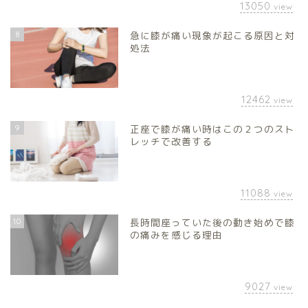
13050
view
8
急に膝が痛い現象が起こる原因と対
処法
12462
view
9
正座で膝が痛い時はこの２つのスト
レッチで改善する
11088
view
10
長時間座っていた後の動き始めで膝
の痛みを感じる理由
9027
view