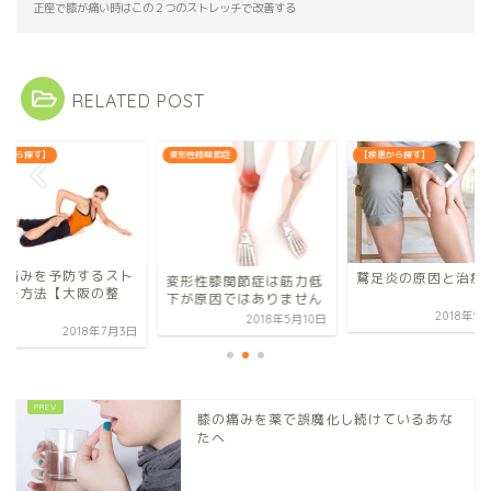
正座で膝が痛い時はこの２つのストレッチで改善する
RELATED POST
患から探す】
変形性膝関節症
【疾患から探す】
の痛みを予防するスト
鵞足炎の原因と治療
変形性膝関節症は筋力低
ッチ方法【大阪の整
下が原因ではありません
】
2018年5
2018年5月10日
2018年7月3日
膝の痛みを薬で誤魔化し続けているあな
たへ