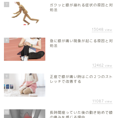
7
ガクッと膝が崩れる症状の原因と対
処法
13048
view
8
急に膝が痛い現象が起こる原因と対
処法
12462
view
9
正座で膝が痛い時はこの２つのスト
レッチで改善する
11087
view
10
長時間座っていた後の動き始めで膝
の痛みを感じる理由