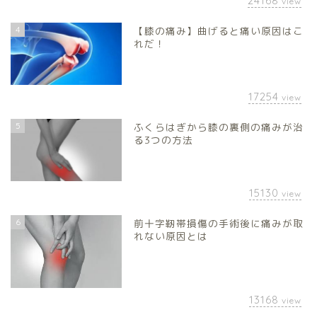
24168
view
4
【膝の痛み】曲げると痛い原因はこ
れだ！
17254
view
5
ふくらはぎから膝の裏側の痛みが治
る3つの方法
15130
view
6
前十字靭帯損傷の手術後に痛みが取
れない原因とは
13168
view