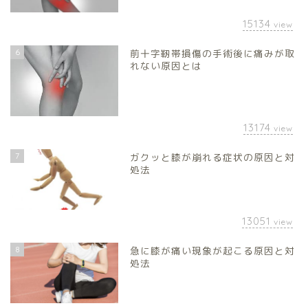
15134
view
6
前十字靭帯損傷の手術後に痛みが取
れない原因とは
13174
view
7
ガクッと膝が崩れる症状の原因と対
処法
13051
view
8
急に膝が痛い現象が起こる原因と対
処法