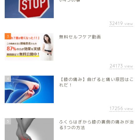
32419
view
3
無料セルフケア動画
24173
view
4
【膝の痛み】曲げると痛い原因はこ
れだ！
17256
view
5
ふくらはぎから膝の裏側の痛みが治
る3つの方法