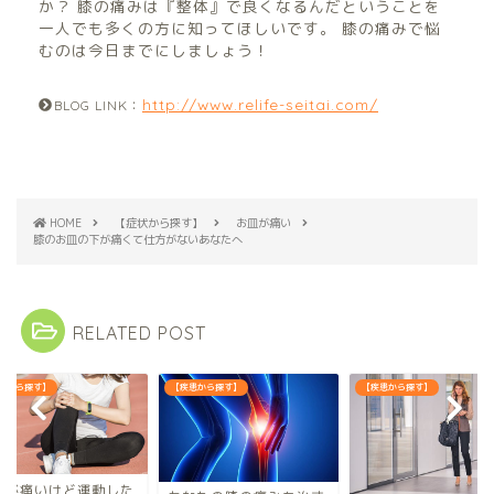
か？ 膝の痛みは『整体』で良くなるんだということを
一人でも多くの方に知ってほしいです。 膝の痛みで悩
むのは今日までにしましょう！
http://www.relife-seitai.com/
BLOG LINK：
HOME
【症状から探す】
お皿が痛い
膝のお皿の下が痛くて仕方がないあなたへ
RELATED POST
状から探す】
【疾患から探す】
【疾患から探す】
膝が痛いけど運動した