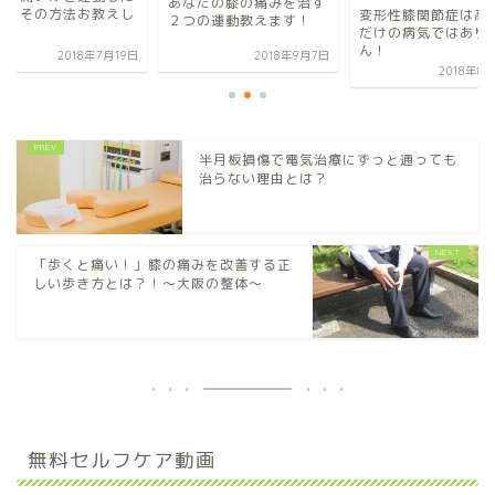
あなたの膝の痛みを治す
！」その方法お教えし
変形性膝関節症は高
２つの運動教えます！
す
だけの病気ではあり
ん！
2018年7月19日
2018年9月7日
2018年8
半月板損傷で電気治療にずっと通っても
治らない理由とは？
「歩くと痛い！」膝の痛みを改善する正
しい歩き方とは？！〜大阪の整体〜
無料セルフケア動画