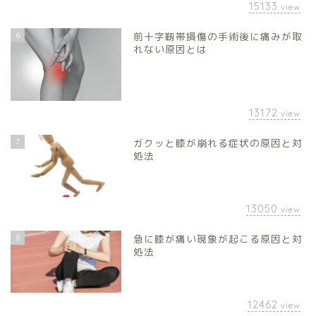
15133
view
6
前十字靭帯損傷の手術後に痛みが取
れない原因とは
13172
view
7
ガクッと膝が崩れる症状の原因と対
処法
13050
view
8
急に膝が痛い現象が起こる原因と対
処法
12462
view