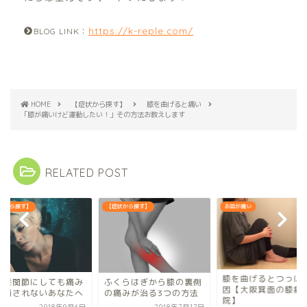
https://k-reple.com/
BLOG LINK：
HOME
【症状から探す】
膝を曲げると痛い
「膝が痛いけど運動したい！」その方法お教えします
RELATED POST
患から探す】
【症状から探す】
お皿が痛い
膝を曲げるとつっぱ
工膝関節にしても痛み
ふくらはぎから膝の裏側
因【大阪箕面の膝痛
解消されないあなたへ
の痛みが治る3つの方法
院】