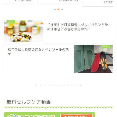
2018年9月6日
2018年7月17日
2018年7
【検証】半月板損傷はグルコサミンを飲
めば本当に改善されるのか？
扁平足による膝の痛みとインソールの効
果
無料セルフケア動画