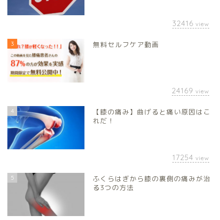
32416
view
3
無料セルフケア動画
24169
view
4
【膝の痛み】曲げると痛い原因はこ
れだ！
17254
view
5
ふくらはぎから膝の裏側の痛みが治
る3つの方法