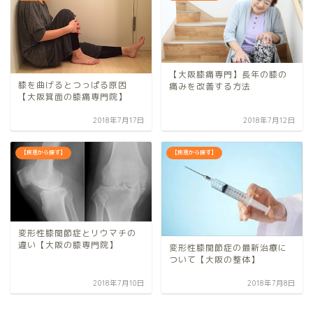
【大阪膝痛専門】長年の膝の
膝を曲げるとつっぱる原因
痛みを改善する方法
【大阪箕面の膝痛専門院】
2018年7月17日
2018年7月12日
【疾患から探す】
【疾患から探す】
変形性膝関節症とリウマチの
違い【大阪の膝専門院】
変形性膝関節症の最新治療に
ついて【大阪の整体】
2018年7月10日
2018年7月8日