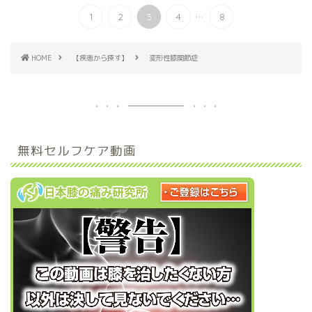
...
1
2
3
4
8
HOME
【疾患から探す】
変形性膝関節症
無料セルフケア動画