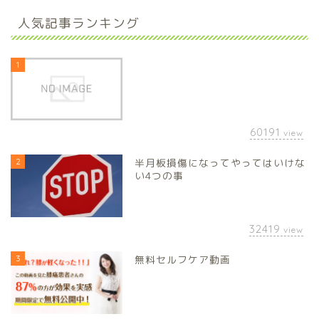
人気記事ランキング
1
60191
view
2
半月板損傷になってやってはいけな
い4つの事
32419
view
3
無料セルフケア動画