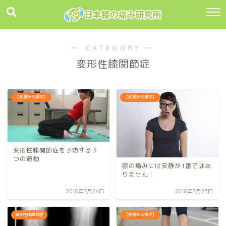
― CATEGORY ―
変形性膝関節症
【疾患から探す】
【疾患から探す】
変形性膝関節症を予防する３
つの運動
膝の痛みには安静が1番ではあ
りません！
2018年7月26日
2018年7月25日
変形性膝関節症
【疾患から探す】