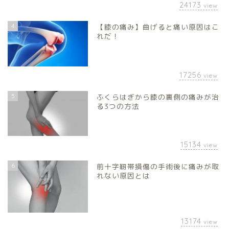
24173
view
4
【膝の痛み】曲げると痛い原因はこ
れだ！
17256
view
5
ふくらはぎから膝の裏側の痛みが治
る3つの方法
15134
view
6
前十字靭帯損傷の手術後に痛みが取
れない原因とは
13174
view