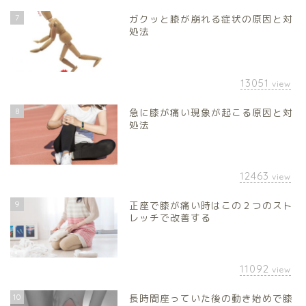
7
ガクッと膝が崩れる症状の原因と対
処法
13051
view
8
急に膝が痛い現象が起こる原因と対
処法
12463
view
9
正座で膝が痛い時はこの２つのスト
レッチで改善する
11092
view
10
長時間座っていた後の動き始めで膝