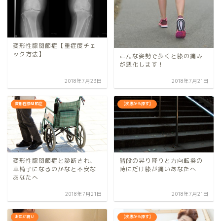
変形性膝関節症【重症度チェ
ック方法】
こんな姿勢で歩くと膝の痛み
が悪化します！
2018年7月23日
2018年7月21日
変形性膝関節症
【疾患から探す】
変形性膝関節症と診断され、
階段の昇り降りと方向転換の
車椅子になるのかなと不安な
時にだけ膝が痛いあなたへ
あなたへ
2018年7月21日
2018年7月21日
お皿が痛い
【疾患から探す】